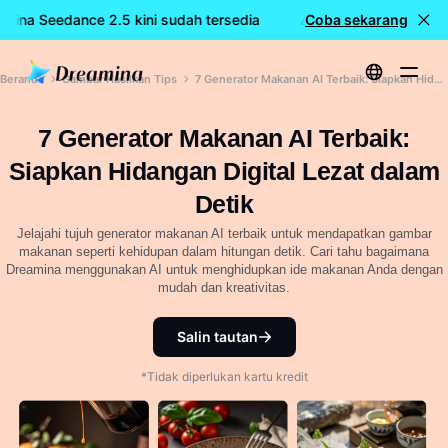
amina Seedance 2.5 kini sudah tersedia
🎉 Model baru LIVE: D
Coba sekarang
Beranda
Gambar Hasilkan Tips
7 Generator Makanan AI Terbaik: Siapkan Hidangan Digital Lezat dalam Detik
7 Generator Makanan AI Terbaik:
Siapkan Hidangan Digital Lezat dalam
Detik
Jelajahi tujuh generator makanan AI terbaik untuk mendapatkan gambar
makanan seperti kehidupan dalam hitungan detik. Cari tahu bagaimana
Dreamina menggunakan AI untuk menghidupkan ide makanan Anda dengan
mudah dan kreativitas.
Salin tautan
*Tidak diperlukan kartu kredit