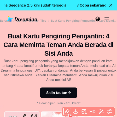
mina Seedance 2.5 kini sudah tersedia
🎉 Model baru LIVE: Dr
Coba sekarang
Beranda
Gambar Hasilkan Tips
Buat Kartu Pengiring Pengantin: 4 Cara Meminta Teman Anda Berada di Sisi Anda
Buat Kartu Pengiring Pengantin: 4
Cara Meminta Teman Anda Berada di
Sisi Anda
Buat kartu pengiring pengantin yang menakjubkan dengan panduan kami
tentang 4 cara kreatif untuk bertanya kepada teman Anda, mulai dari alat AI
Dreamina hingga opsi DIY. Jadikan undangan Anda berkesan & pribadi untuk
hari istimewa Anda. Biarkan Dreamina membantu Anda mewujudkan visi
Anda melalui AI!
Salin tautan
*Tidak diperlukan kartu kredit