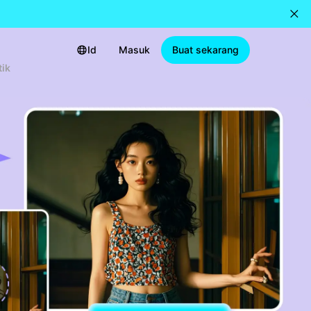
Id
Masuk
Buat sekarang
ik