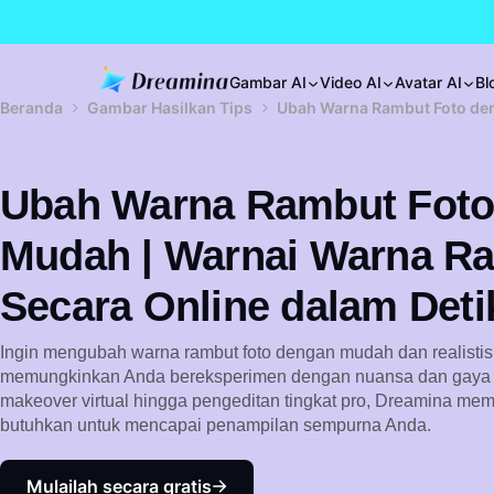
Gambar AI
Video AI
Avatar AI
Bl
Beranda
Gambar Hasilkan Tips
Ubah Warna Rambut Foto den
Ubah Warna Rambut Foto
Mudah | Warnai Warna R
Secara Online dalam Deti
Ingin mengubah warna rambut foto dengan mudah dan realistis
memungkinkan Anda bereksperimen dengan nuansa dan gaya ba
makeover virtual hingga pengeditan tingkat pro, Dreamina me
butuhkan untuk mencapai penampilan sempurna Anda.
Mulailah secara gratis