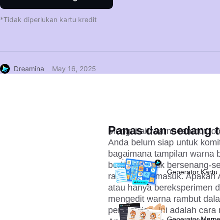
*Tidak diperlukan kartu kredit
Dreamina
May 16, 2025
Panas dan sedang t
Mengubah warna rambut foto
Anda belum siap untuk kom
bagaimana tampilan warna b
berbeda untuk bersenang-se
Generator Kartu 
rambut foto masuk. Apakah
atau hanya bereksperimen de
mengedit warna rambut dal
penyesalan. Ini adalah cara 
Generator Meme