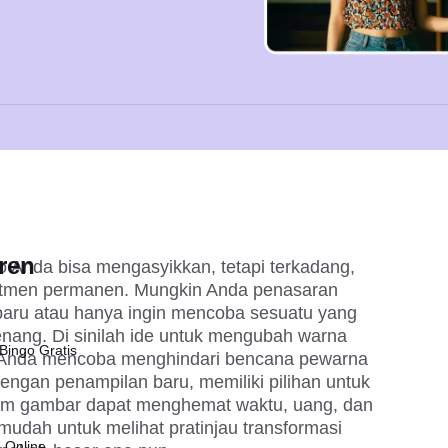
ren
 Anda bisa mengasyikkan, tetapi terkadang, 
itmen permanen. Mungkin Anda penasaran 
aru atau hanya ingin mencoba sesuatu yang 
nang. Di sinilah ide untuk mengubah warna 
Bingo Gratis
 Anda mencoba menghindari bencana pewarna 
ngan penampilan baru, memiliki pilihan untuk 
am gambar dapat menghemat waktu, uang, dan 
mudah untuk melihat pratinjau transformasi 
 Online