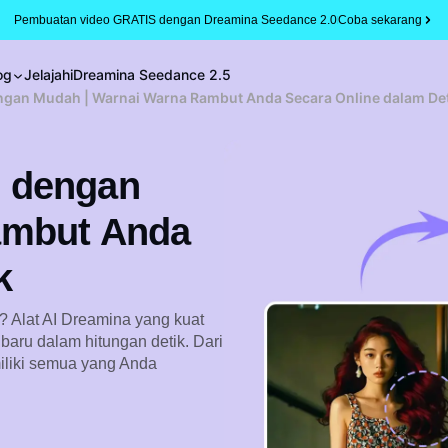
Pembuatan video GRATIS dengan Dreamina Seedance 2.0
Coba sekarang
og
Jelajahi
Dreamina Seedance 2.5
gan Mudah | Warnai Warna Rambut Anda Secara Online dalam Det
 dengan
ambut Anda
k
? Alat AI Dreamina yang kuat
ru dalam hitungan detik. Dari
miliki semua yang Anda