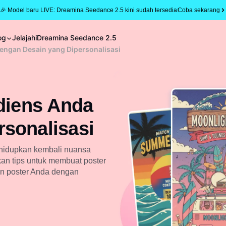
🎉 Model baru LIVE: Dreamina Seedance 2.5 kini sudah tersedia
Coba sekarang
og
Jelajahi
Dreamina Seedance 2.5
dengan Desain yang Dipersonalisasi
udiens Anda
sonalisasi
 hidupkan kembali nuansa
kan tips untuk membuat poster
n poster Anda dengan