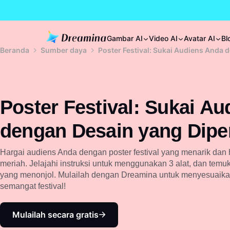
Gambar AI
Video AI
Avatar AI
Bl
Beranda
Sumber daya
Poster Festival: Sukai Audiens Anda 
Poster Festival: Sukai A
dengan Desain yang Diper
Hargai audiens Anda dengan poster festival yang menarik dan
meriah. Jelajahi instruksi untuk menggunakan 3 alat, dan temu
yang menonjol. Mulailah dengan Dreamina untuk menyesuaika
semangat festival!
Mulailah secara gratis