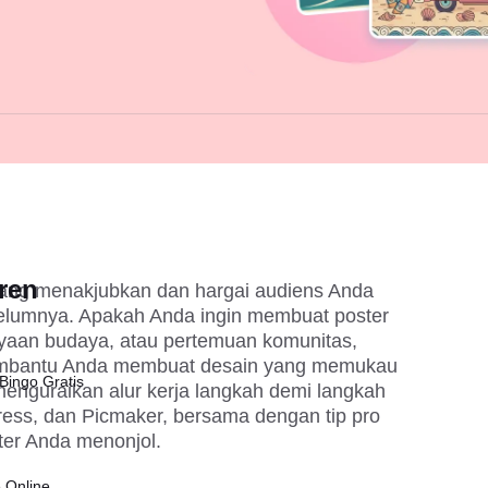
ren
 yang menakjubkan dan hargai audiens Anda 
elumnya. Apakah Anda ingin membuat 
poster 
ayaan budaya, atau pertemuan komunitas, 
embantu Anda membuat desain yang memukau 
Bingo Gratis
enguraikan alur kerja langkah demi langkah 
ess, dan Picmaker, bersama dengan tip pro 
er Anda menonjol.
 Online