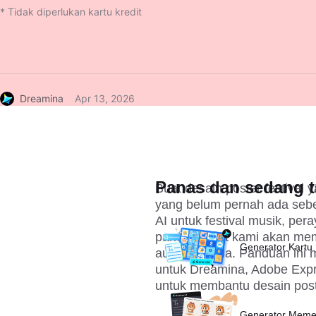
* Tidak diperlukan kartu kredit
Dreamina
Apr 13, 2026
Panas dan sedang t
Buat desain poster festival
yang belum pernah ada seb
AI 
untuk festival musik, per
panduan alat kami akan m
Generator Kartu 
audiens Anda. Panduan ini m
untuk Dreamina, Adobe Expr
untuk membantu desain post
Generator Meme