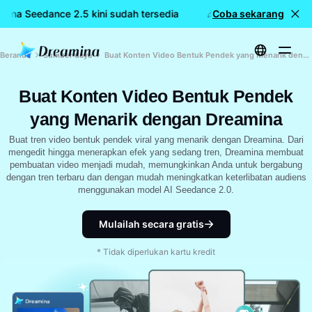
mina Seedance 2.5 kini sudah tersedia
🎉 Model baru LIVE: Dr
Coba sekarang
Beranda
Sumber daya
Buat Konten Video Bentuk Pendek yang Menarik dengan Dreamina
Buat Konten Video Bentuk Pendek
yang Menarik dengan Dreamina
Buat tren video bentuk pendek viral yang menarik dengan Dreamina. Dari
mengedit hingga menerapkan efek yang sedang tren, Dreamina membuat
pembuatan video menjadi mudah, memungkinkan Anda untuk bergabung
dengan tren terbaru dan dengan mudah meningkatkan keterlibatan audiens
menggunakan model AI Seedance 2.0.
Mulailah secara gratis
* Tidak diperlukan kartu kredit