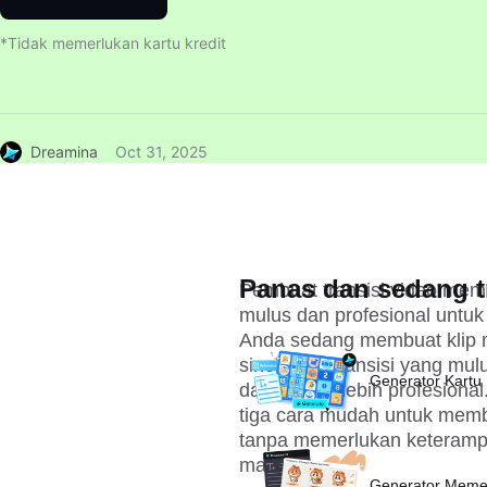
*Tidak memerlukan kartu kredit
Dreamina
Oct 31, 2025
Panas dan sedang t
Pembuat transisi video me
mulus dan profesional untuk
Anda sedang membuat klip me
sinematik, transisi yang mu
Generator Kartu 
dan terlihat lebih profesio
tiga cara mudah untuk memb
tanpa memerlukan keterampil
mahal.
Generator Meme