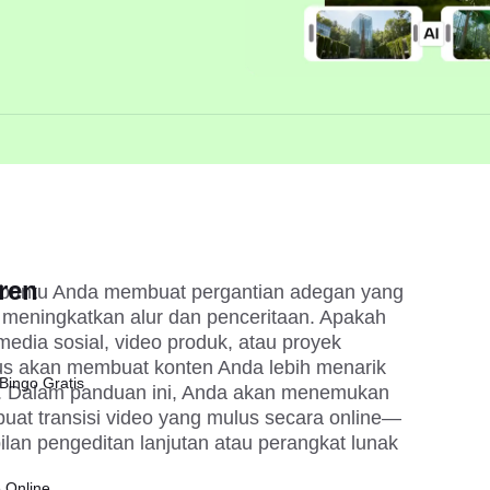
ren
mbantu Anda membuat pergantian adegan yang 
 meningkatkan alur dan penceritaan. Apakah 
dia sosial, video produk, atau proyek 
lus akan membuat konten Anda lebih menarik 
Bingo Gratis
nal. Dalam panduan ini, Anda akan menemukan 
uat transisi video yang mulus secara online—
an pengeditan lanjutan atau perangkat lunak 
 Online