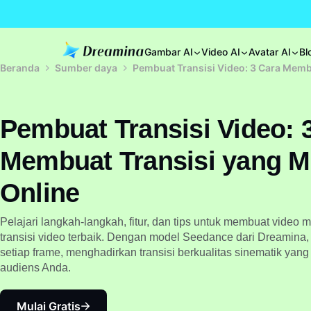
Gambar AI
Video AI
Avatar AI
Bl
Beranda
Sumber daya
Pembuat Transisi Video: 3 Cara Memb
Pembuat Transisi Video: 
Membuat Transisi yang M
Online
Pelajari langkah-langkah, fitur, dan tips untuk membuat vide
transisi video terbaik. Dengan model Seedance dari Dreamina
setiap frame, menghadirkan transisi berkualitas sinematik yan
audiens Anda.
Mulai Gratis