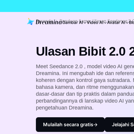
Beranda
Panduan &amp; Ulasan Seedance 2.0
Gambar AI
Video AI
Avatar AI
Bl
Ulasan Bibit 2.0 
Meet
Seedance 2.0
, model video AI gen
Dreamina. Ini mengubah ide dan referens
koheren dengan kontrol gaya sutradara.
bahasa kamera, dan ritme menggunakan as
dasar-dasar dan tip praktis dalam pandua
perbandingannya di lanskap video AI yang
pengetahuan Dreamina.
Mulailah secara gratis
Jelajahi 