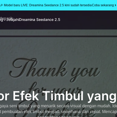
🎉 Model baru LIVE: Dreamina Seedance 2.5 kini sudah tersedia
Coba sekarang
Menarik
og
Jelajahi
Dreamina Seedance 2.5
or Efek Timbul yang
ya seni timbul yang menarik secara visual dengan mudah. Idea
pembuatan efek timbul menjadi sederhana dan cepat. Mencapai