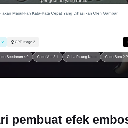
pengeditan yang rumit.
e
GPT Image 2
oba Seedream 4.0
Coba Veo 3.1
Coba Pisang Nano
Coba Sora 2 P
ari pembuat efek embo