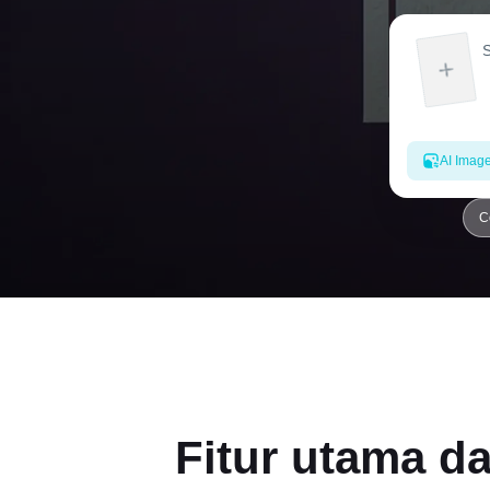
AI Imag
C
Fitur utama d