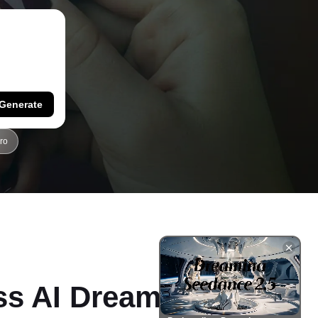
Generate
ro
ss AI Dreamina