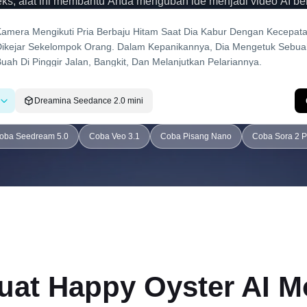
, alat ini membantu Anda mengubah ide menjadi video AI berkua
tanpa daftar tunggu, tanpa batas, hanya kreasi tanpa batas.
Dreamina Seedance 2.0 mini
oba Seedream 5.0
Coba Veo 3.1
Coba Pisang Nano
Coba Sora 2 P
at Happy Oyster AI Mo