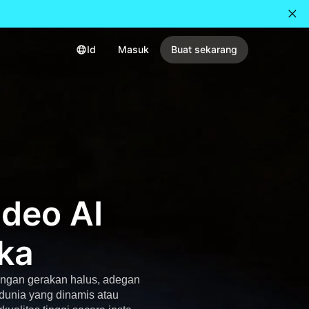
Id
Masuk
Buat sekarang
deo AI
ka
engan gerakan halus, adegan
a dunia yang dinamis atau