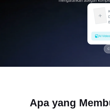
mengarahkan adegan kompleks
AI Video
C
Apa yang Membu