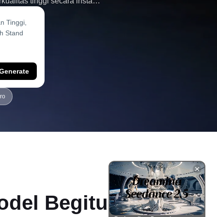
litas tinggi secara instan -
Generate
ro
del Begitu Kuat