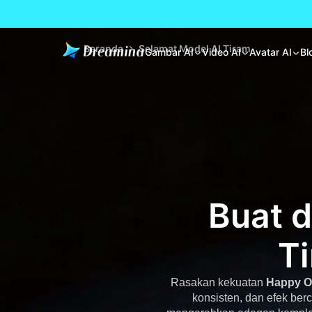
Beranda
Selamat Model AI Tiram
Gambar AI
Video AI
Avatar AI
Bl
Buat 
T
Rasakan kekuatan
Happy O
konsisten, dan efek berc