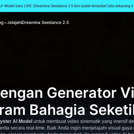
🎉 Model baru LIVE: Dreamina Seedance 2.5 kini sudah tersedia
Coba sekarang
og
Jelajahi
Dreamina Seedance 2.5
dengan Generator Vi
iram Bahagia Seketi
yster AI Model
untuk membuat video sinematik yang imersif d
erita secara real-time. Baik Anda ingin menjelajahi visual gay