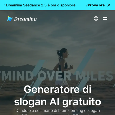
: Dreamina Seedance 2.5 è ora disponibile
🎉 Nuovo modello 
Prova ora
Home
Creare
Generatore di slogan AI gratuito
Generatore di
slogan AI gratuito
Dì addio a settimane di brainstorming e slogan