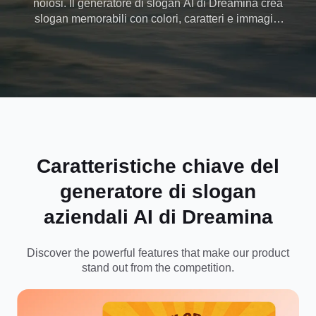
noiosi. Il generatore di slogan AI di Dreamina crea
slogan memorabili con colori, caratteri e immagini
che riflettono la personalità del tuo marchio. Inizia a
progettare slogan che catturano l'attenzione
all'istante!
Caratteristiche chiave del
generatore di slogan
aziendali AI di Dreamina
Discover the powerful features that make our product
stand out from the competition.