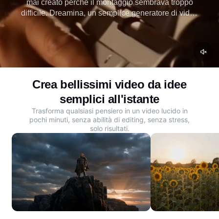
mai creato perché il montaggio sembrava troppo
difficile. Dreamina, un semplice generatore di video
AI, cambia questo, permettendoti di trasformare
semplici prompt o foto in video mozzafiato in pochi
minuti. Crea il tuo primo video AI oggi.
Crea bellissimi video da idee
semplici all'istante
Trasforma qualsiasi pensiero in un video lucido in
pochi minuti, senza abilità di editing, senza stress,
solo risultati.