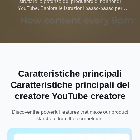
sfruttare la potenza del produttore di banner di
YouTube. Esplora le istruzioni passo-passo per
utilizzare Dreamina e crea banner personalizzati
per attirare un pubblico più ampio.
Caratteristiche principali
Caratteristiche principali del
creatore
YouTube
creatore
Discover the powerful features that make our product
stand out from the competition.