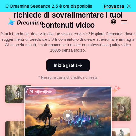
18 Versatile Dreamina Seedance 2,0
LE: Dreamina Seedance 2.5 è ora disponibile
🎉 Nuovo modell
Prova ora
richiede di sovralimentare i tuoi
contenuti video
Stai lottando per dare vita alle tue visioni creative? Esplora Dreamina, dove i
suggerimenti di Seedance 2,0 ti consentono di creare straordinarie immagini
AI in pochi minuti, trasformando le tue idee in professional-quality video
1080p senza sforzo.
Inizia gratis
* Nessuna carta di credito richiesta