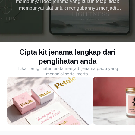
mempunyai idea jenama yang kukuh tetapi tidak
mempunyai alat untuk mengubahnya menjadi
visual pro. Dreamina, penjana kit jenama AI
percuma, menukar teks dan aset menjadi imej dan
video yang menakjubkan untuk membina identiti
jenama.
Cipta kit jenama lengkap dari
penglihatan anda
Tukar penglihatan anda menjadi jenama padu yang
menonjol serta-merta.