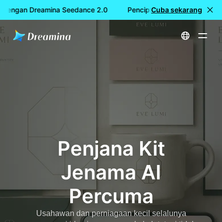
dengan Dreamina Seedance 2.0
Penciptaan video PERCUMA 
Cuba sekarang
Utama
Cipta
Penjana Kit Jenama AI Percuma
Penjana Kit
Jenama AI
Percuma
Usahawan dan perniagaan kecil selalunya