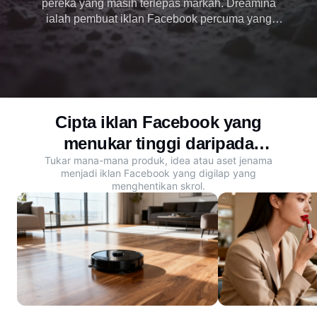
pereka yang masih terlepas markah. Dreamina
ialah pembuat iklan Facebook percuma yang
menukar gesaan teks dan aset jenama dengan
serta-merta menjadi visual yang menghentikan
skrol dan iklan animasi. Lancarkan kempen yang
menukar hari ini.
Cipta iklan Facebook yang
menukar tinggi daripada
Tukar mana-mana produk, idea atau aset jenama
sebarang idea
menjadi iklan Facebook yang digilap yang
menghentikan skrol.