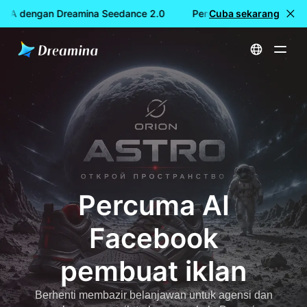
MA dengan Dreamina Seedance 2.0
Penciptaan video PERCU
Cuba sekarang
Utama
Cipta
Percuma AI Facebook pembuat iklan
Percuma AI
Facebook
pembuat iklan
Berhenti membazir belanjawan untuk agensi dan