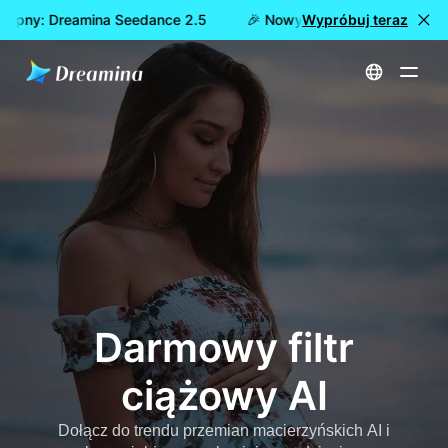
tępny: Dreamina Seedance 2.5
🎉 Nowy model już dostępny: 
Wypróbuj teraz
Strona główna
Twórz
Darmowy filtr ciążowy AI
Darmowy filtr
ciążowy AI
Dołącz do trendu przemian macierzyńskich AI i