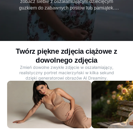
zobacz siebie z oszałamiającym dziecięcym
guzkiem do zabawnych postów lub pamiątek.
Darmowy kreator filtrów ciążowych AI firmy
Dreamina natychmiast tworzy realistyczne zdjęcia
ciążowe z dowolnego obrazu. Zacznij tworzyć już
dziś.
Twórz piękne zdjęcia ciążowe z
dowolnego zdjęcia
Zmień dowolne zwykłe zdjęcie w oszałamiający,
realistyczny portret macierzyński w kilka sekund
dzięki
generatorowi obrazów AI
Dreaminy.