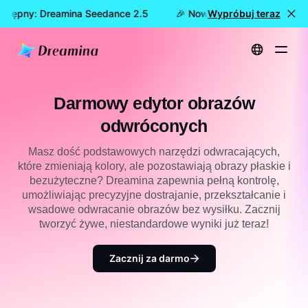
ostępny: Dreamina Seedance 2.5
🎉 Nowy model już dostępny:
Wypróbuj teraz
Strona główna
Twórz
Darmowy edytor obrazów odwróconych
Darmowy edytor obrazów
odwróconych
Masz dość podstawowych narzędzi odwracających,
które zmieniają kolory, ale pozostawiają obrazy płaskie i
bezużyteczne? Dreamina zapewnia pełną kontrolę,
umożliwiając precyzyjne dostrajanie, przekształcanie i
wsadowe odwracanie obrazów bez wysiłku. Zacznij
tworzyć żywe, niestandardowe wyniki już teraz!
Zacznij za darmo