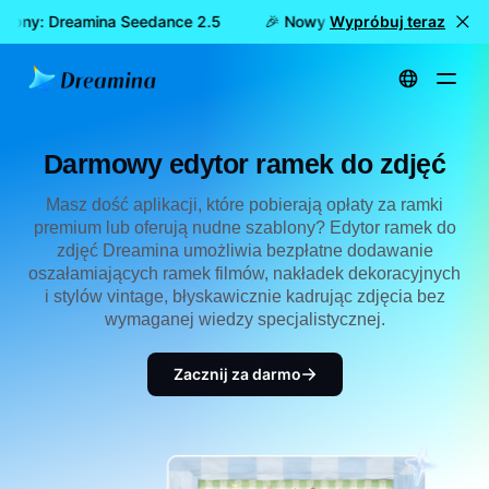
tępny: Dreamina Seedance 2.5
🎉 Nowy model już dostępny: 
Wypróbuj teraz
Strona główna
Twórz
Darmowy edytor ramek do zdjęć
Darmowy edytor ramek do zdjęć
Masz dość aplikacji, które pobierają opłaty za ramki
premium lub oferują nudne szablony? Edytor ramek do
zdjęć Dreamina umożliwia bezpłatne dodawanie
oszałamiających ramek filmów, nakładek dekoracyjnych
i stylów vintage, błyskawicznie kadrując zdjęcia bez
wymaganej wiedzy specjalistycznej.
Zacznij za darmo