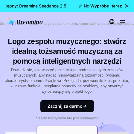
dostępny: Dreamina Seedance 2.5
🎉 Nowy model już dostępn
Wypróbuj teraz
Strona główna
Zasób
Logo zespołu muzycznego: stwórz idealną tożsamość muzyczną za pomocą inteligentnych narzędzi
Logo zespołu muzycznego: stwórz
idealną tożsamość muzyczną za
pomocą inteligentnych narzędzi
Dowiedz się, jak tworzyć projekty logo profesjonalnych zespołów
muzycznych, aby nadać niepowtarzalną tożsamość Twojemu
charakterystycznemu dźwiękowi. Przeglądaj przewodniki krok po kroku,
kluczowe funkcje i bezpłatne pomysły na szablony, aby stworzyć
wyróżniający się projekt logo.
Zacznij za darmo
* Karta kredytowa nie jest wymagana