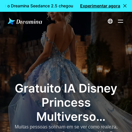
L: o Dreamina Seedance 2.5 chegou
Experimentar agora
🎉 Novo modelo DISPONÍ
Início
Criar
Gratuito IA Disney Princess Multiverso Generator
Gratuito IA Disney
Princess
Multiverso
Generator
Muitas pessoas sonham em se ver como realeza,