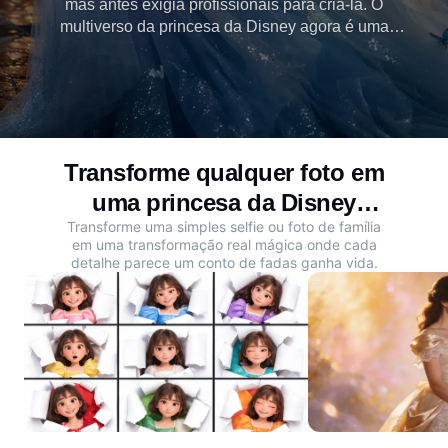
mas antes exigia profissionais para criá-la. O
multiverso da princesa da Disney agora é uma
realidade com Dreamina, que transforma qualquer
foto em vários estilos de princesa de conto de fadas
em segundos. Experimente agora.
Transforme qualquer foto em
uma princesa da Disney
Transforme uma simples selfie ou foto de família
deslumbrante
em uma transformação real mágica onde cada
detalhe parece um conto de fadas ganha vida.