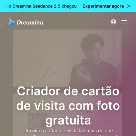
EL: o Dreamina Seedance 2.5 chegou
Experimentar agora
🎉 Novo modelo DISPON
Início
Criar
Criador de cartão de visita com foto gratuita
Criador de cartão
de visita com foto
gratuita
Um ótimo cartão de visita faz mais do que