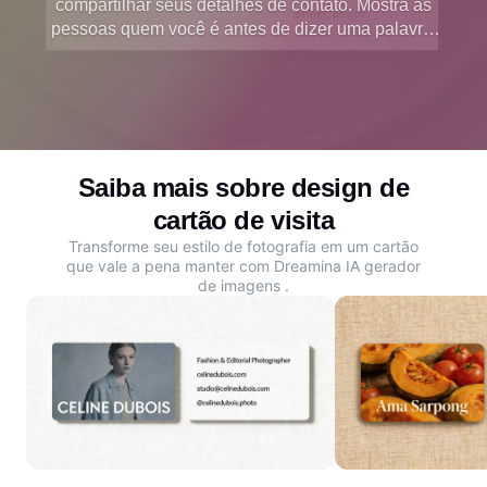
compartilhar seus detalhes de contato. Mostra às
pessoas quem você é antes de dizer uma palavra.
O gerador gratuito de IA Dreamina ajuda você a
criar um cartão de visita com fotos profissional que
reflita seu estilo e seja lembrado.
Saiba mais sobre design de
cartão de visita
Transforme seu estilo de fotografia em um cartão
que vale a pena manter com Dreamina
IA gerador
de imagens
.