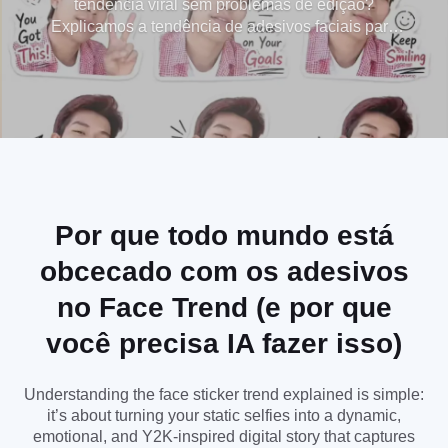
tendência viral sem problemas de edição?
Explicamos a tendência de adesivos faciais para
IA em segundos!
você: nossa ferramenta avançada IA permite gerar
fotos de adesivos da moda e grades de adesivos
faciais personalizadas instantaneamente.
Aproveitando a magia dos IA adesivos com a
tecnologia ChatGPT, você pode facilmente aderir à
tendência de adesivos de rosto e transformar suas
selfies em adesivos de alta qualidade e nível
profissional. Pare de procurar por um tutorial de
adesivos e comece a criar seus adesivos
Por que todo mundo está
exclusivos e exclusivos a apenas um clique de
obcecado com os adesivos
distância!
no Face Trend (e por que
você precisa IA fazer isso)
Understanding the face sticker trend explained is simple:
it’s about turning your static selfies into a dynamic,
emotional, and Y2K-inspired digital story that captures