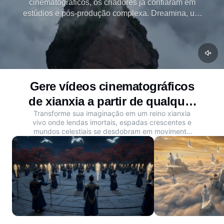
cinematográficos, os criadores já confiaram em
estúdios e pós-produção complexa. Dreamina, um
gerador de vídeo xianxia gratuito IA desenvolvido
pela Seedance 2.0, transforma ideias em
videoclipes vívidos com som e vida.
Gere vídeos cinematográficos
de xianxia a partir de qualquer
Transforme sua imaginação em um reino xianxia
ideia
vivo onde lendas imortais, espadas crescentes e
mundos celestiais se desdobram em movimento
cinematográfico.