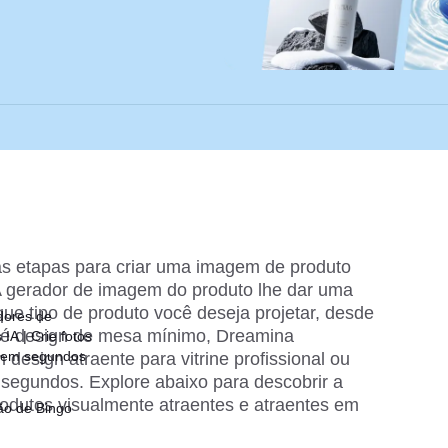
s etapas para criar uma imagem de produto 
A gerador de imagem do produto lhe dar uma 
e tipo de produto você deseja projetar, desde 
dores de
té design de mesa mínimo, Dreamina 
IA | Crie fotos
 em segundos
esign atraente para vitrine profissional ou 
segundos. Explore abaixo para descobrir a 
rodutos visualmente atraentes e atraentes em 
ão de Bingo