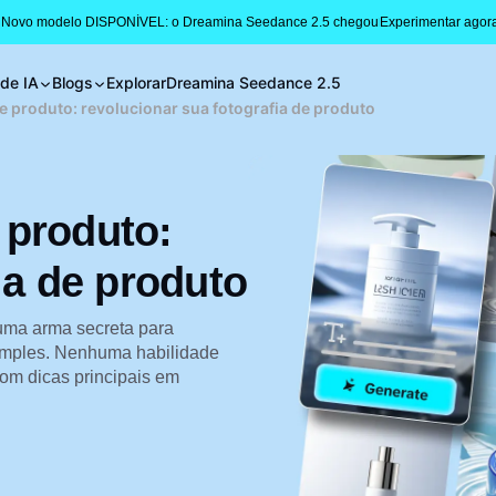
 Novo modelo DISPONÍVEL: o Dreamina Seedance 2.5 chegou
Experimentar agor
 de IA
Blogs
Explorar
Dreamina Seedance 2.5
 produto: revolucionar sua fotografia de produto
 produto:
ia de produto
uma arma secreta para
simples. Nenhuma habilidade
com dicas principais em