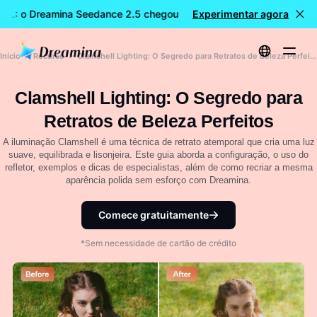
EL: o Dreamina Seedance 2.5 chegou
Experimentar agora
🎉 Novo modelo DISPON
Início
Recurso
Clamshell Lighting: O Segredo para Retratos de Beleza Perfeitos
Clamshell Lighting: O Segredo para
Retratos de Beleza Perfeitos
A iluminação Clamshell é uma técnica de retrato atemporal que cria uma luz
suave, equilibrada e lisonjeira. Este guia aborda a configuração, o uso do
refletor, exemplos e dicas de especialistas, além de como recriar a mesma
aparência polida sem esforço com Dreamina.
Comece gratuitamente
*Sem necessidade de cartão de crédito