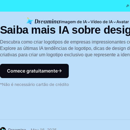
🎉
Imagem de IA
Vídeo de IA
Avatar
Saiba mais IA sobre desi
Descubra como criar logotipos de empresas impressionantes 
Explore as últimas IA tendências de logotipo, dicas de design d
criativas para criar um logotipo exclusivo que represente a id
Comece gratuitamente
*Não é necessário cartão de crédito
Dreamina
May 16, 2025