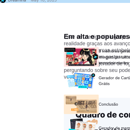
Em alta e populares
Criar um design de logotipo
realidade graças aos avanço
apertados e marcas estabele
3 melhores gera
profissionais sem gastar um
imagem gratuitos 
impressionantes
secreta é o IA gerador de lo
perguntando sobre seu pode
você mesmo.
Gerador de Cart
Grátis
Conclusão
Quadro de co
Gerador de mem