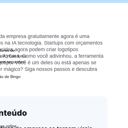
 da empresa gratuitamente agora é uma 
s na IA tecnologia. Startups com orçamentos 
cidas agora podem criar logotipos 
dores de
a fortuna. Como você adivinhou, a ferramenta 
IA | Crie fotos
 em segundos
gotipo. Você é um deles ou está apenas se 
r mágico? Siga nossos passos e descubra 
ão de Bingo
nteúdo
es online