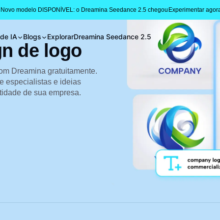
 Novo modelo DISPONÍVEL: o Dreamina Seedance 2.5 chegou
Experimentar agor
 de IA
Blogs
Explorar
Dreamina Seedance 2.5
gn de logo
com Dreamina gratuitamente.
e especialistas e ideias
entidade de sua empresa.