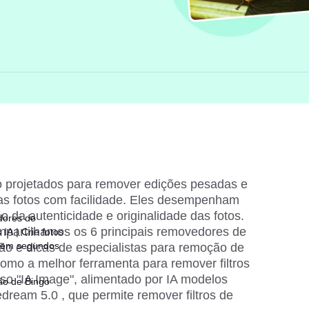
o projetados para remover edições pesadas e 
das fotos com facilidade. Eles desempenham 
 da autenticidade e originalidade das fotos. 
dores de
partilhamos os 6 principais removedores de 
IA | Crie fotos
 em segundos
ção e dicas de especialistas para remoção de 
como a melhor ferramenta para remover filtros 
so "IA Image", alimentado por IA modelos 
ão de Bingo
dream 5.0 
, que permite remover filtros de 