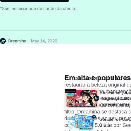
*Sem necessidade de cartão de crédito
Dreamina
May 14, 2026
Em alta e populares
Os removedores de filtro sã
restaurar a beleza original 
um papel vital na manutenção
3 melhores gera
Junte-se a nós enquanto com
imagem gratuitos 
impressionantes
filtro de fotos, sua compara
filtro. Dreamina se destaca 
de fotos graças ao seu recur
Gerador de Cart
como Image 5.0 Lite por 
See
Grátis