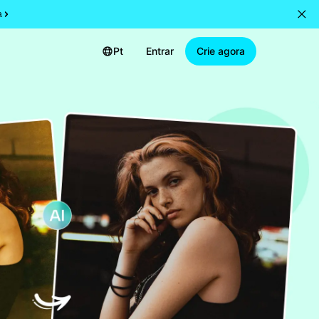
a
Pt
Entrar
Crie agora