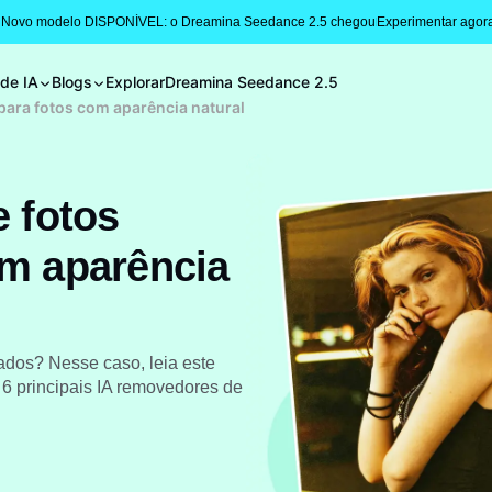
 Novo modelo DISPONÍVEL: o Dreamina Seedance 2.5 chegou
Experimentar agor
 de IA
Blogs
Explorar
Dreamina Seedance 2.5
 para fotos com aparência natural
e fotos
om aparência
sados? Nesse caso, leia este
 6 principais IA removedores de