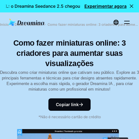
VEL: o Dreamina Seedance 2.5 chegou
Experimentar agora
🎉 Novo modelo DISPO
Início
Dicas e Tutoriais
Como fazer miniaturas online: 3 criadores para aumentar suas visualizações
Como fazer miniaturas online: 3
criadores para aumentar suas
visualizações
Descubra como criar miniaturas online que cativam seu público. Explore as 3
principais ferramentas e técnicas para criar designs atraentes rapidamente.
Experimente a escolha mais rápida, o gerador Dreamina IA , para criar
miniaturas como um profissional em minutos!
Copiar link
*Não é necessário cartão de crédito