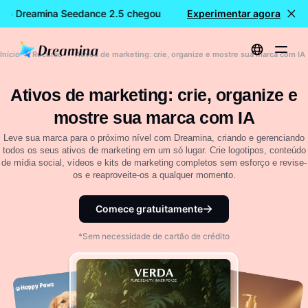
 o Dreamina Seedance 2.5 chegou
🎉 Novo modelo DISPONÍVE
Experimentar agora
Início
Recurso
Ativos de marketing: crie, organize e mostre sua marca com IA
Ativos de marketing: crie, organize e
mostre sua marca com IA
Leve sua marca para o próximo nível com Dreamina, criando e gerenciando
todos os seus ativos de marketing em um só lugar. Crie logotipos, conteúdo
de mídia social, vídeos e kits de marketing completos sem esforço e revise-
os e reaproveite-os a qualquer momento.
Comece gratuitamente
*Sem necessidade de cartão de crédito