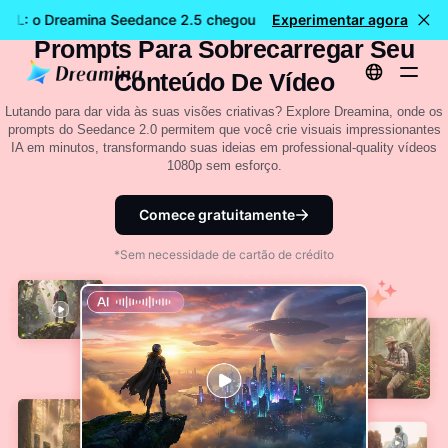
18 Versátil Dreamina Seedance 2.0
EL: o Dreamina Seedance 2.5 chegou
Experimentar agora
🎉 Novo modelo DISPON
Prompts Para Sobrecarregar Seu
Conteúdo De Vídeo
Lutando para dar vida às suas visões criativas? Explore Dreamina, onde os
prompts do Seedance 2.0 permitem que você crie visuais impressionantes
IA em minutos, transformando suas ideias em professional-quality vídeos
1080p sem esforço.
Comece gratuitamente
*Sem necessidade de cartão de crédito