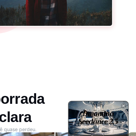
borrada
clara
cê quase perdeu.