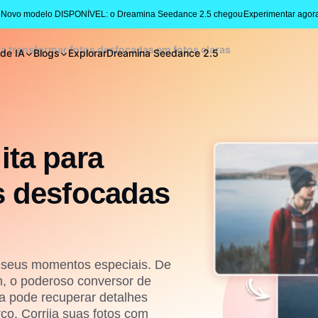
 Novo modelo DISPONÍVEL: o Dreamina Seedance 2.5 chegou
Experimentar agor
ra transformar fotos desfocadas em fotos claras
 de IA
Blogs
Explorar
Dreamina Seedance 2.5
ita para
s desfocadas
 seus momentos especiais. De
m, o poderoso conversor de
a pode recuperar detalhes
ço. Corrija suas fotos com