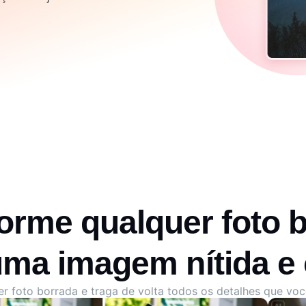
orme qualquer foto 
ma imagem nítida e 
r foto borrada e traga de volta todos os detalhes que vo