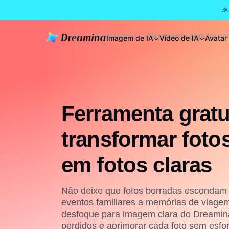
🎉
Início
Ferramentas
Ferramenta gratuita pa
Imagem de IA
Vídeo de IA
Avatar
Ferramenta gratu
transformar foto
em fotos claras
Não deixe que fotos borradas escondam
eventos familiares a memórias de viage
desfoque para imagem clara do Dreamin
perdidos e aprimorar cada foto sem esfor