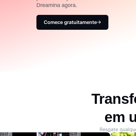
Dreamina agora.
Comece gratuitamente
Transf
em u
Resgate qualque