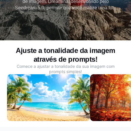
de imagem. Dreamina, desenvolvido pelo
Seedream 5.0, permite que você matize uma foto
usando prompts que permitem aplicar tons
cinematográficos, sobreposições de cores e
iluminação estilizada sem ferramentas de edição
manual.
Ajuste a tonalidade da imagem
através de prompts!
Comece a ajustar a tonalidade da sua imagem com
prompts simples!