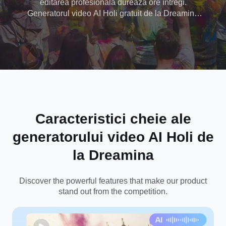
editarea profesională durează ore întregi.
Generatorul video AI Holi gratuit de la Dreamina
schimbă acest lucru transformând fotografiile și
textul simplu în videoclipuri festive și vibrante în
câteva secunde și uimindu-ți prietenii.
Caracteristici cheie ale
generatorului video AI Holi de
la Dreamina
Discover the powerful features that make our product
stand out from the competition.