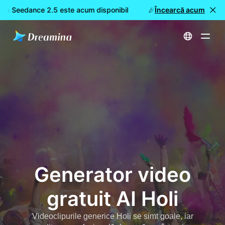
na Seedance 2.5 este acum disponibil
🎉 Model nou LIVE: Dre
Încearcă acum
Acasă
Creează
Generator video gratuit AI Holi
Generator video
gratuit AI Holi
Videoclipurile generice Holi se simt goale, iar