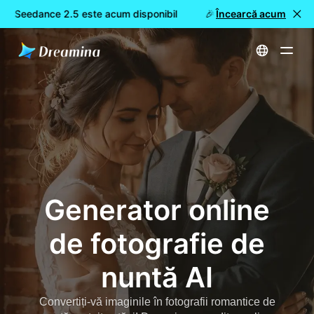
a Seedance 2.5 este acum disponibil
🎉 Model nou LIVE: Drea
Încearcă acum
Acasă
Creează
Generator online de fotografie de nuntă AI
Generator online
de fotografie de
nuntă AI
Convertiți-vă imaginile în fotografii romantice de