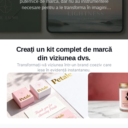
puternice de marcă, dar nu au instrumentele
necesare pentru a le transforma în imagini
profesionale. Dreamina, un generator gratuit de kit
de marcă AI, transformă textul și materialele în
imagini și videoclipuri uimitoare pentru a construi
identitatea mărcii.
Creați un kit complet de marcă
din viziunea dvs.
Transformați-vă viziunea într-un brand coeziv care
iese în evidență instantaneu.