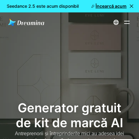
na Seedance 2.5 este acum disponibil
🎉 Model nou LIVE: Dre
Încearcă acum
Acasă
Creează
Generator gratuit de kit de marcă AI
Generator gratuit
de kit de marcă AI
Antreprenorii și întreprinderile mici au adesea idei