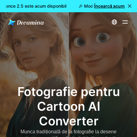
dance 2.5 este acum disponibil
🎉 Model nou LIVE: Dreamina 
Încearcă acum
Acasă
Creează
Fotografie pentru Cartoon AI Converter
Fotografie pentru
Cartoon AI
Converter
Munca tradițională de la fotografie la desene