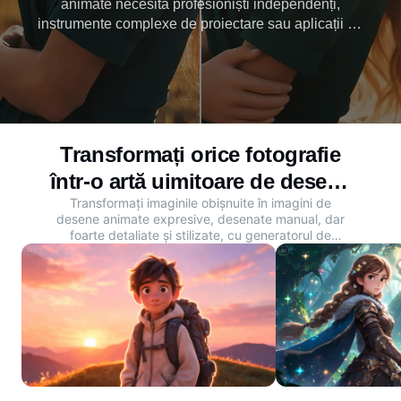
animate necesită profesioniști independenți,
instrumente complexe de proiectare sau aplicații de
bază care denaturează detaliile. AI-ul foto-la-
desene animate al Dreaminei facilitează încărcarea
și obținerea de anime, benzi desenate sau artă 3D
în câteva secunde. Încercați-l gratuit astăzi.
Transformați orice fotografie
într-o artă uimitoare de desene
Transformați imaginile obișnuite în imagini de
animate
desene animate expresive, desenate manual, dar
foarte detaliate și stilizate, cu generatorul de
generatorul de desene animate AI
.