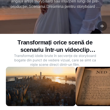
angaja artiști storyboard sau întârzieri lungi de pre-
producție. Scenariul Dreamina pentru storyboard AI
generează instantaneu clipuri cinematografice din
descrierile scenei. Începeți acum și aduceți idei la
viață.
Transformați orice scenă de
scenariu într-un videoclip
Transformați ideile brute în secvențe de storyboard
cinematografic
bogate din punct de vedere vizual, care se simt ca
niște scene direct dintr-un film.