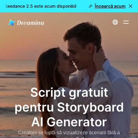
 Seedance 2.5 este acum disponibil
🎉 Model nou LIVE: Dreami
Încearcă acum
Acasă
Creează
Script gratuit pentru Storyboard AI Generator
Script gratuit
pentru Storyboard
AI Generator
Creatorii se luptă să vizualizeze scenarii fără a