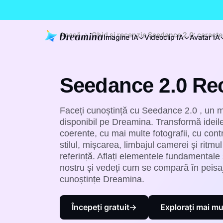
Acasă
Ghid și recenzie Seedance 2.0: caracter
Imagine IA
Videoclip IA
Avatar IA
Seedance 2.0 Re
Faceți cunoștință
cu Seedance 2.0
, un 
disponibil pe Dreamina. Transformă ideile ș
coerente, cu mai multe fotografii, cu control
stilul, mișcarea, limbajul camerei și ritmu
referință. Aflați elementele fundamentale ș
nostru și vedeți cum se compară în peisaj
cunoștințe Dreamina.
Începeți gratuit
Explorați mai mu