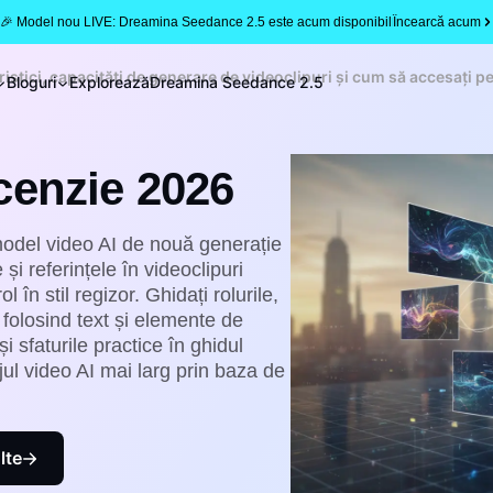
🎉 Model nou LIVE: Dreamina Seedance 2.5 este acum disponibil
Încearcă acum
istici, capacități de generare de videoclipuri și cum să accesați 
Bloguri
Explorează
Dreamina Seedance 2.5
cenzie 2026
model video AI de nouă generație
i referințele în videoclipuri
 în stil regizor. Ghidați rolurile,
l folosind text și elemente de
i sfaturile practice în ghidul
ul video AI mai larg prin baza de
lte