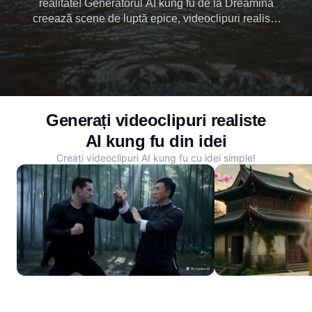
realitate! Generatorul AI kung fu de la Dreamina
creează scene de luptă epice, videoclipuri realiste
de kung fu și efecte AI în câteva minute. Dezlănțuiți-
vă creativitatea cu o acțiune uimitoare de kung fu
generată de AI.
Generați videoclipuri realiste
AI kung fu din idei
Creați videoclipuri AI kung fu cu idei simple!