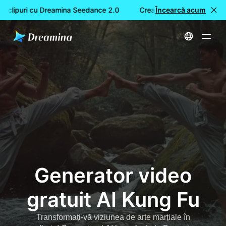
clipuri cu Dreamina Seedance 2.0
Creare GRATUITĂ de videoc
Încearcă acum
Acasă
Unelte
Generator video gratuit AI Kung Fu
Generator video
gratuit AI Kung Fu
Transformați-vă viziunea de arte marțiale în