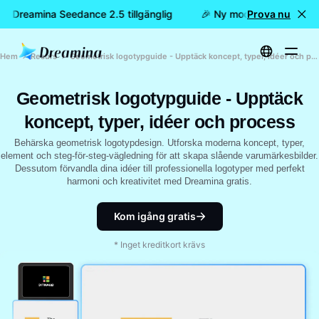
 är Dreamina Seedance 2.5 tillgänglig
🎉 Ny modell är här: nu ä
Prova nu
Hem
Resurs
Geometrisk logotypguide - Upptäck koncept, typer, idéer och process
Geometrisk logotypguide - Upptäck
koncept, typer, idéer och process
Behärska geometrisk logotypdesign. Utforska moderna koncept, typer,
element och steg-för-steg-vägledning för att skapa slående varumärkesbilder.
Dessutom förvandla dina idéer till professionella logotyper med perfekt
harmoni och kreativitet med Dreamina gratis.
Kom igång gratis
* Inget kreditkort krävs