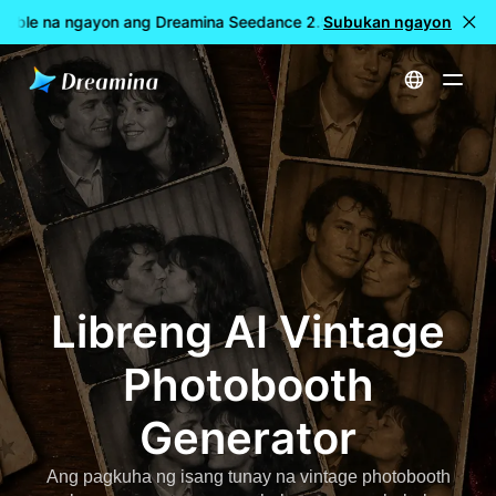
lable na ngayon ang Dreamina Seedance 2.5
Subukan ngayon
🎉 LIVE na ang ba
Home
Libreng AI Vintage Photobooth Generator
Libreng AI Vintage
Photobooth
Generator
Ang pagkuha ng isang tunay na vintage photobooth