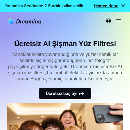
Dreamina Seedance 2.5 artık kullanılabilir
🎉 Yeni model YAYIN
Hemen dene
Ana Sayfa
Ücretsiz AI Şişman Yüz Filtresi
Ücretsiz AI Şişman Yüz Filtresi
Yanaklar ekstra yuvarlandığında ve yüzler komik bir
şekilde şişirilmiş göründüğünde, her fotoğraf
paylaşılmaya değer hale gelir. Dreamina 'nın ücretsiz AI
şişman yüz filtresi, bu tombul efekti tarayıcınızda anında
sunar. Bugün çevrimiçi olarak ücretsiz deneyin!
Ücretsiz başlayın