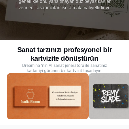
genellikle onu yansıtmayan düz beyaz kartlar
verirler. Tasarımcıları işe almak maliyetlidir ve
tasarım araçları karmaşıktır. Dreamina, yapay zeka
ile benzersiz tarzınızda sanat kartvizitleri üretir. Her
aktarımı unutulmaz kılın.
Sanat tarzınızı profesyonel bir
kartvizite dönüştürün
Dreamina 'nın
AI sanat jeneratörü
ile sanatınız
kadar iyi görünen bir kartvizit tasarlayın.