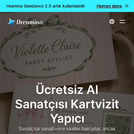
Dreamina Seedance 2.5 artık kullanılabilir
🎉 Yeni model YAYIN
Hemen dene
Ana Sayfa
Oluştur
Ücretsiz AI Sanatçısı Kartvizit Yapıcı
Ücretsiz AI
Sanatçısı Kartvizit
Yapıcı
Sanatçılar sanatlarına saatler harcarlar, ancak