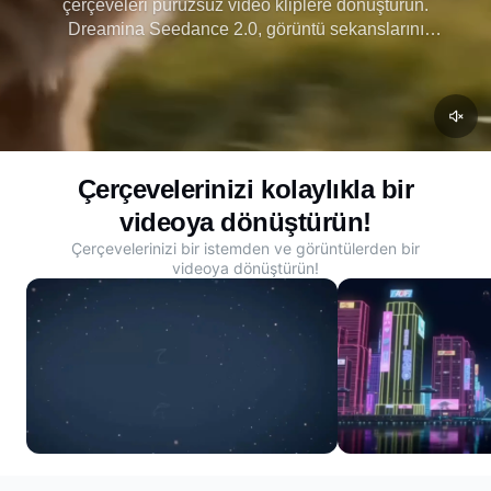
çerçeveleri pürüzsüz video kliplere dönüştürün.
Dreamina Seedance 2.0, görüntü sekanslarını
anında harekete dönüştürür anında ücretsiz erişim,
bekleme kuyruğu yok ve yapay zeka video
oluşturmada birinci sınıf performans.
Çerçevelerinizi kolaylıkla bir
videoya dönüştürün!
Çerçevelerinizi bir istemden ve görüntülerden bir
videoya dönüştürün!