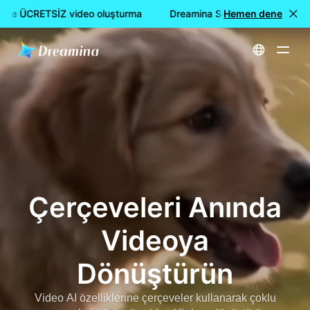
ile ÜCRETSİZ video oluşturma
Dreamina Seedance 2.0 ile ÜCR
Hemen dene
Ana Sayfa
Oluştur
Çerçeveleri Anında Videoya Dönüştürün
Çerçeveleri Anında
Videoya
Dönüştürün
Video AI özelliklerine çerçeveler kullanarak çoklu