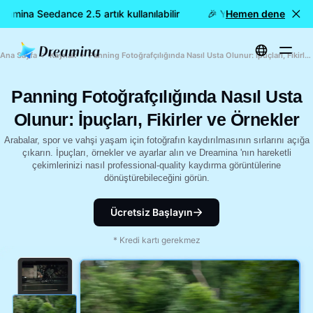
mina Seedance 2.5 artık kullanılabilir
🎉 Yeni model YAYINDA: 
Hemen dene
Ana Sayfa
Kaynak
Panning Fotoğrafçılığında Nasıl Usta Olunur: İpuçları, Fikirler ve Örnekler
Panning Fotoğrafçılığında Nasıl Usta
Olunur: İpuçları, Fikirler ve Örnekler
Arabalar, spor ve vahşi yaşam için fotoğrafın kaydırılmasının sırlarını açığa
çıkarın. İpuçları, örnekler ve ayarlar alın ve Dreamina 'nın hareketli
çekimlerinizi nasıl professional-quality kaydırma görüntülerine
dönüştürebileceğini görün.
Ücretsiz Başlayın
* Kredi kartı gerekmez