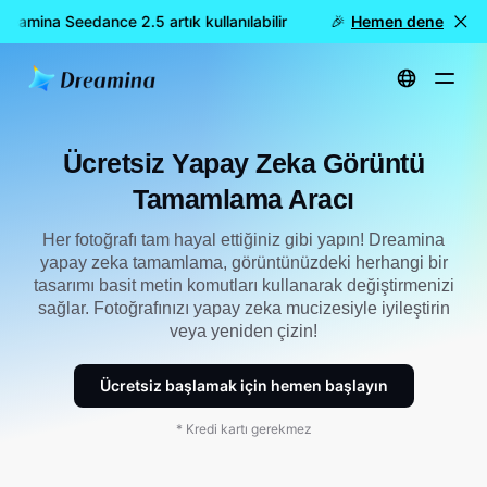
amina Seedance 2.5 artık kullanılabilir
🎉 Yeni model YAYINDA:
Hemen dene
Ana Sayfa
Araçlar
Ücretsiz Yapay Zeka Görsel Rötuş Aracı
Ücretsiz Yapay Zeka Görüntü
Tamamlama Aracı
Her fotoğrafı tam hayal ettiğiniz gibi yapın! Dreamina
yapay zeka tamamlama, görüntünüzdeki herhangi bir
tasarımı basit metin komutları kullanarak değiştirmenizi
sağlar. Fotoğrafınızı yapay zeka mucizesiyle iyileştirin
veya yeniden çizin!
Ücretsiz başlamak için hemen başlayın
* Kredi kartı gerekmez