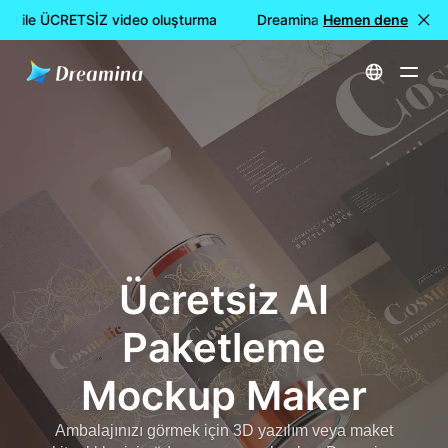
0 ile ÜCRETSİZ video oluşturma
Dreamina Seedance 2.0 ile Ü
Hemen dene
Ana Sayfa
Oluştur
Ücretsiz AI Paketleme Mockup Maker
Ücretsiz AI
Paketleme
Mockup Maker
Ambalajınızı görmek için 3D yazılım veya maket