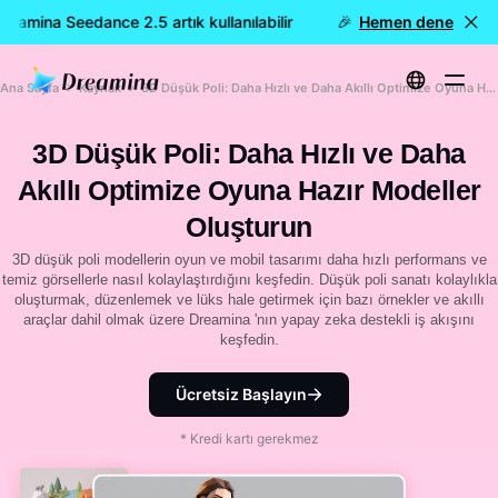
amina Seedance 2.5 artık kullanılabilir
🎉 Yeni model YAYINDA:
Hemen dene
Ana Sayfa
Kaynak
3D Düşük Poli: Daha Hızlı ve Daha Akıllı Optimize Oyuna Hazır Modeller Oluşturun
3D Düşük Poli: Daha Hızlı ve Daha
Akıllı Optimize Oyuna Hazır Modeller
Oluşturun
3D düşük poli modellerin oyun ve mobil tasarımı daha hızlı performans ve
temiz görsellerle nasıl kolaylaştırdığını keşfedin. Düşük poli sanatı kolaylıkla
oluşturmak, düzenlemek ve lüks hale getirmek için bazı örnekler ve akıllı
araçlar dahil olmak üzere Dreamina 'nın yapay zeka destekli iş akışını
keşfedin.
Ücretsiz Başlayın
* Kredi kartı gerekmez