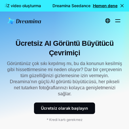
TSİZ video oluşturma
Dreamina Seedance 2.0 ile ÜCRETSİZ vi
Hemen dene
Ana Sayfa
Araçlar
Ücretsiz AI Görüntü Büyütücü Çevrimiçi
Ücretsiz AI Görüntü Büyütücü
Çevrimiçi
Görüntünüz çok sıkı kırpılmış mı, bu da konunun kesilmiş
gibi hissettirmesine mi neden oluyor? Dar bir çerçevenin
tüm güzelliğinizi gizlemesine izin vermeyin.
Dreamina'nın güçlü AI görüntü büyütücüsü, her pikseli
net tutarken fotoğraflarınızı kolayca genişletmenizi
sağlar.
Ücretsiz olarak başlayın
* Kredi kartı gerekmez