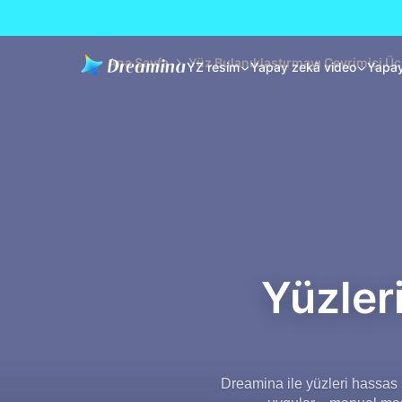
Ana Sayfa
Yüz Bulanıklaştırmayı Çevrimiçi Üc
YZ resim
Yapay zekâ video
Yapay
Yüzler
Dreamina ile yüzleri hassas şe