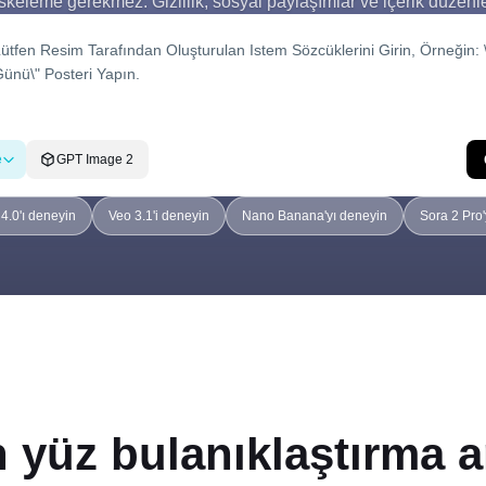
leme gerekmez. Gizlilik, sosyal paylaşımlar ve içerik düzenleme
e
GPT Image 2
.0'ı deneyin
Veo 3.1'i deneyin
Nano Banana'yı deneyin
Sora 2 Pro
 yüz bulanıklaştırma a