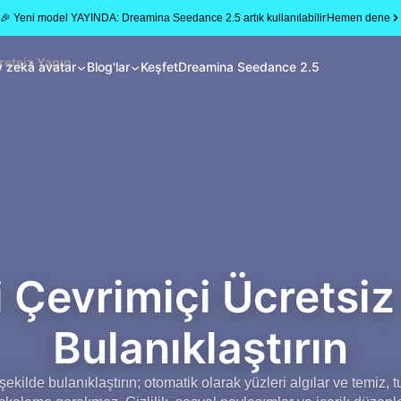
🎉 Yeni model YAYINDA: Dreamina Seedance 2.5 artık kullanılabilir
Hemen dene
retsiz Yapın
 zekâ avatar
Blog'lar
Keşfet
Dreamina Seedance 2.5
i Çevrimiçi Ücretsiz
Bulanıklaştırın
kilde bulanıklaştırın; otomatik olarak yüzleri algılar ve temiz, tu