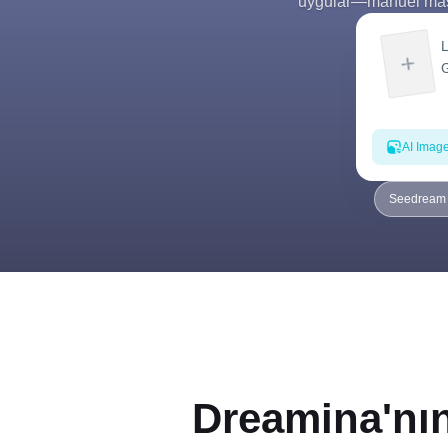
uygular—manuel maske
AI Imag
Seedream 4
Dreamina'nın