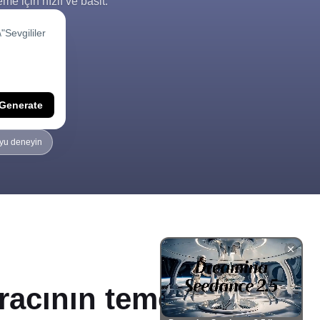
 için hızlı ve basit.
Generate
'yu deneyin
racının temel